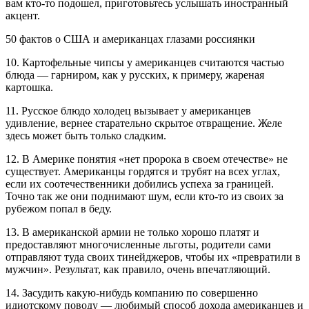
вам кто-то подошел, приготовьтесь услышать иностранный
акцент.
50 фактов о США и американцах глазами россиянки
10. Картофельные чипсы у американцев считаются частью
блюда — гарниром, как у русских, к примеру, жареная
картошка.
11. Русское блюдо холодец вызывает у американцев
удивление, вернее старательно скрытое отвращение. Желе
здесь может быть только сладким.
12. В Америке понятия «нет пророка в своем отечестве» не
существует. Американцы гордятся и трубят на всех углах,
если их соотечественники добились успеха за границей.
Точно так же они поднимают шум, если кто-то из своих за
рубежом попал в беду.
13. В американской армии не только хорошо платят и
предоставляют многочисленные льготы, родители сами
отправляют туда своих тинейджеров, чтобы их «превратили в
мужчин». Результат, как правило, очень впечатляющий.
14. Засудить какую-нибудь компанию по совершенно
идиотскому поводу — любимый способ дохода американцев и