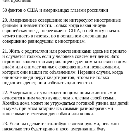
чем проблема?
50 фактов о США и американцах глазами россиянки
20. Американцев совершенно не интересуют иностранные
фильмы и знаменитости. Только когда какая-нибудь
европейская звезда переезжает в США, о ней могут начать
что-то писать в газетах, но в остальном американцы
совершенно равнодушны к иностранцам.
21. Жить с родителями или родственниками здесь не принято
и случается только, если у человека совсем нет денег. Зато
огромное количество американцев сдает комнаты своего дома
внаём или снимает жилье с совершенными незнакомцами,
которых они нашли по объявлениям. Нередки случаи, когда
одинокие люди берут квартирантов, чтобы не только
подкопить денег, но и избежать одиночества.
22. Американцы с ума сходят по домашним животным и
относятся к ним часто лучше, чем к членам своей семьи.
Хозяйка дома может не утруждаться готовкой ужина для детей
и мужа, при этом затариваясь самыми разнообразными
консервами и смесями для собаки или кошки.
23. Если вы сделаете что-нибудь своими руками, неважно
насколько это будет криво и косо, американцы буду