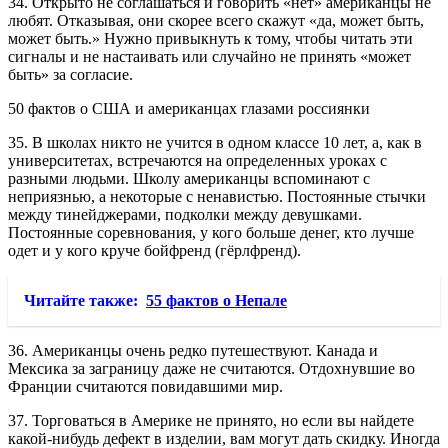
34. Открыто не соглашаться и говорить «нет» американцы не
любят. Отказывая, они скорее всего скажут «да, может быть,
может быть.» Нужно привыкнуть к тому, чтобы читать эти
сигналы и не настаивать или случайно не принять «может
быть» за согласие.
50 фактов о США и американцах глазами россиянки
35. В школах никто не учится в одном классе 10 лет, а, как в
университетах, встречаются на определенных уроках с
разными людьми. Школу американцы вспоминают с
неприязнью, а некоторые с ненавистью. Постоянные стычки
между тинейджерами, подколки между девушками.
Постоянные соревнования, у кого больше денег, кто лучше
одет и у кого круче бойфренд (гёрлфренд).
Читайте также:
55 фактов о Непале
36. Американцы очень редко путешествуют. Канада и
Мексика за заграницу даже не считаются. Отдохнувшие во
Франции считаются повидавшими мир.
37. Торговаться в Америке не принято, но если вы найдете
какой-нибудь дефект в изделии, вам могут дать скидку. Иногда