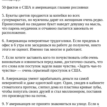
50 фактов о США и американцах глазами россиянки
5. Букеты цветов продаются за копейки во всех
супермаркетах, но мужчины дарят их женщинам очень редко.
Принесенный на свидание букет наведет девушку на мысль,
что парень неудачник и отчаянно пытается завоевать ее
расположение.
6. Американцы невероятные трудоголики. Если придешь в
офис в 6 утра или засидишься на работе до полуночи, никто
этого не оценит. Именно так многие и работают.
7. Если хотите заставить кого-то почувствовать себя очень
виноватым и извиниться перед вами, достаточно сказать, что
его слова или поступок задели ваши чувства. «Задеть чьи-то
чувства» — очень серьезный проступок в США.
8. Американцы умеют зарабатывать деньги на самой
невероятной и даже идиотской идее. Один, увидев в кабинете
стоматолога протезы, слепил дома из пластика кривые зубы,
чтобы попугать своих друзей и стал миллионером, поставив
это производство на поток.
9. У американцев не принято знакомиться на улице. Если к