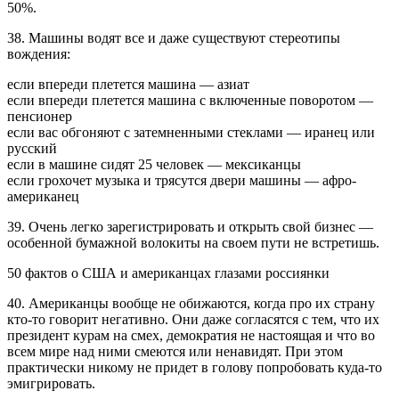
50%.
38. Машины водят все и даже существуют стереотипы
вождения:
если впереди плетется машина — азиат
если впереди плетется машина с включенные поворотом —
пенсионер
если вас обгоняют с затемненными стеклами — иранец или
русский
если в машине сидят 25 человек — мексиканцы
если грохочет музыка и трясутся двери машины — афро-
американец
39. Очень легко зарегистрировать и открыть свой бизнес —
особенной бумажной волокиты на своем пути не встретишь.
50 фактов о США и американцах глазами россиянки
40. Американцы вообще не обижаются, когда про их страну
кто-то говорит негативно. Они даже согласятся с тем, что их
президент курам на смех, демократия не настоящая и что во
всем мире над ними смеются или ненавидят. При этом
практически никому не придет в голову попробовать куда-то
эмигрировать.