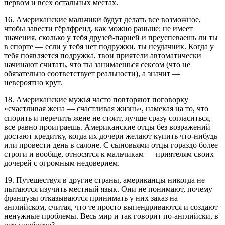
первом и всех остальных местах.
16. Американские мальчики будут делать все возможное,
чтобы завести гёрлфренд, как можно раньше: не имеет
значения, сколько у тебя друзей-парней и преуспеваешь ли ты
в спорте — если у тебя нет подружки, ты неудачник. Когда у
тебя появляется подружка, твои приятели автоматически
начинают считать, что ты занимаешься сексом (что не
обязательно соответствует реальности), а значит —
невероятно крут.
18. Американские мужья часто повторяют поговорку
«счастливая жена — счастливая жизнь», намекая на то, что
спорить и перечить жене не стоит, лучше сразу согласиться,
все равно проиграешь. Американские отцы без возражений
достают кредитку, когда их дочери желают купить что-нибудь
или провести день в салоне. С сыновьями отцы гораздо более
строги и вообще, относятся к мальчикам — приятелям своих
дочерей с огромным недоверием.
19. Путешествуя в другие страны, американцы никогда не
пытаются изучить местный язык. Они не понимают, почему
французы отказываются принимать у них заказ на
английском, считая, что те просто выпендриваются и создают
ненужные проблемы. Весь мир и так говорит по-английски, в