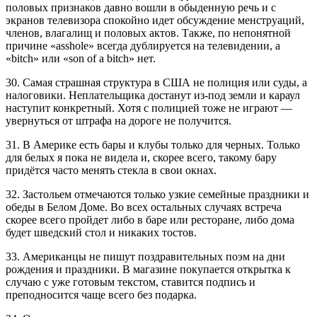
половых признаков давно вошли в обыденную речь и с
экранов телевизора спокойно идет обсуждение менструаций,
членов, влагалищ и половых актов. Также, по непонятной
причине «asshole» всегда дублируется на телевидении, а
«bitch» или «son of a bitch» нет.
30. Самая страшная структура в США не полиция или суды, а
налоговики. Неплательщика достанут из-под земли и караул
наступит конкретный. Хотя с полицией тоже не играют —
увернуться от штрафа на дороге не получится.
31. В Америке есть бары и клубы только для черных. Только
для белых я пока не видела и, скорее всего, такому бару
придётся часто менять стекла в свои окнах.
32. Застольем отмечаются только узкие семейные праздники и
обеды в Белом Доме. Во всех остальных случаях встреча
скорее всего пройдет либо в баре или ресторане, либо дома
будет шведский стол и никаких тостов.
33. Американцы не пишут поздравительных поэм на дни
рождения и праздники. В магазине покупается открытка к
случаю с уже готовым текстом, ставится подпись и
преподносится чаще всего без подарка.