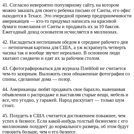
41. Согласно невероятно популярному сайту, на котором
можно заказать для своего ребенка письмо от Санты, его офис
находится в Техасе. Это очередной пример предприимчивости
американцев — кто-то придумал написать на красивой
бумаги пожелания от Санты и продавать их за 10 баксов.
Ежегодный доход основателя исчисляется в миллионах.
42. Насладиться неспешным обедом в середине рабочего дня
— нетипичная картина для США, а уж всхрапнуть четверть
часика так и вообще звучит нереально. В основном люди
хватают сэндвичи и едят их за рабочим столом.
43. Сфотографироваться для журнала Плейбой не считается
чем-то зазорным. Выложить свои обнаженные фотографии со
спины, сделанные дома — позор.
44. Американцы любят продавать свое барахло, вывешивая
объявления о распродаже и выставляя старые вещи, мебель и
все, что угодно, у гаражей. Народ раскупает — только шум
стоит.
45. Похудеть в США считается достижением поважнее, чем
успех в бизнесе. Если какой-нибудь толстый бизнесмен с его
миллионами похудеет до нормального размера, об этом будут
говорить больше, чем о его бизнесе.