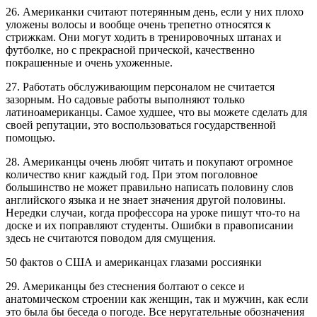
26. Американки считают потерянным день, если у них плохо
уложены волосы и вообще очень трепетно относятся к
стрижкам. Они могут ходить в тренировочных штанах и
футболке, но с прекрасной прической, качественно
покрашенные и очень ухоженные.
27. Работать обслуживающим персоналом не считается
зазорным. Но садовые работы выполняют только
латиноамериканцы. Самое худшее, что вы можете сделать для
своей репутации, это воспользоваться государственной
помощью.
28. Американцы очень любят читать и покупают огромное
количество книг каждый год. При этом поголовное
большинство не может правильно написать половину слов
английского языка и не знает значения другой половины.
Нередки случаи, когда профессора на уроке пишут что-то на
доске и их поправляют студенты. Ошибки в правописании
здесь не считаются поводом для смущения.
50 фактов о США и американцах глазами россиянки
29. Американцы без стеснения болтают о сексе и
анатомическом строении как женщин, так и мужчин, как если
это была бы беседа о погоде. Все неругательные обозначения