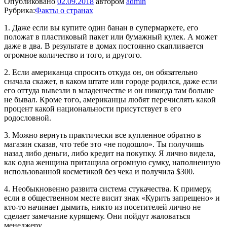
Опубликовано
02.09.2018
автором
admin
Рубрика:
Факты о странах
1. Даже если вы купите один банан в супермаркете, его
положат в пластиковый пакет или бумажный кулек. А может
даже в два. В результате в домах постоянно скапливается
огромное количество и того, и другого.
2. Если американца спросить откуда он, он обязательно
сначала скажет, в каком штате или городе родился, даже если
его оттуда вывезли в младенчестве и он никогда там больше
не бывал. Кроме того, американцы любят перечислять какой
процент какой национальности присутствует в его
родословной.
3. Можно вернуть практически все купленное обратно в
магазин сказав, что тебе это «не подошло». Ты получишь
назад либо деньги, либо кредит на покупку. Я лично видела,
как одна женщина притащила огромную сумку, наполненную
использованной косметикой без чека и получила $300.
4. Необыкновенно развита система стукачества. К примеру,
если в общественном месте висит знак «Курить запрещено» и
кто-то начинает дымить, никто из посетителей лично не
сделает замечание курящему. Они пойдут жаловаться
менеджеру.