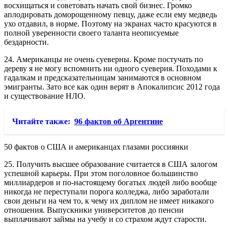
восхищаться и советовать начать свой бизнес. Громко
аплодировать доморощенному певцу, даже если ему медведь
ухо отдавил, в норме. Поэтому на экранах часто красуются в
полной уверенности своего таланта неописуемые
бездарности.
24. Американцы не очень суеверны. Кроме постучать по
дереву я не могу вспомнить ни одного суеверия. Походами к
гадалкам и предсказательницам занимаются в основном
эмигранты. Зато все как один верят в Апокалипсис 2012 года
и существование НЛО.
Читайте также:
96 фактов об Аргентине
50 фактов о США и американцах глазами россиянки
25. Получить высшее образование считается в США залогом
успешной карьеры. При этом поголовное большинство
миллиардеров и по-настоящему богатых людей либо вообще
никогда не переступали порога колледжа, либо заработали
свои деньги на чем то, к чему их диплом не имеет никакого
отношения. Выпускники университетов до пенсии
выплачивают займы на учебу и со страхом ждут старости.