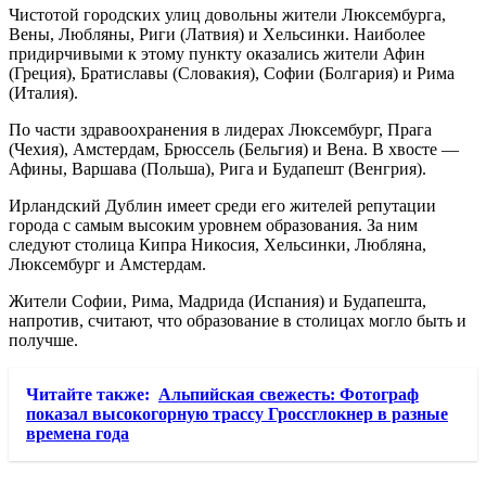
Чистотой городских улиц довольны жители Люксембурга,
Вены, Любляны, Риги (Латвия) и Хельсинки. Наиболее
придирчивыми к этому пункту оказались жители Афин
(Греция), Братиславы (Словакия), Софии (Болгария) и Рима
(Италия).
По части здравоохранения в лидерах Люксембург, Прага
(Чехия), Амстердам, Брюссель (Бельгия) и Вена. В хвосте —
Афины, Варшава (Польша), Рига и Будапешт (Венгрия).
Ирландский Дублин имеет среди его жителей репутации
города с самым высоким уровнем образования. За ним
следуют столица Кипра Никосия, Хельсинки, Любляна,
Люксембург и Амстердам.
Жители Софии, Рима, Мадрида (Испания) и Будапешта,
напротив, считают, что образование в столицах могло быть и
получше.
Читайте также:
Альпийская свежесть: Фотограф
показал высокогорную трассу Гроссглокнер в разные
времена года